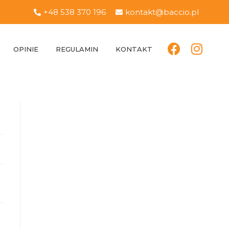
+48 538 370 196
kontakt@baccio.pl
OPINIE
REGULAMIN
KONTAKT