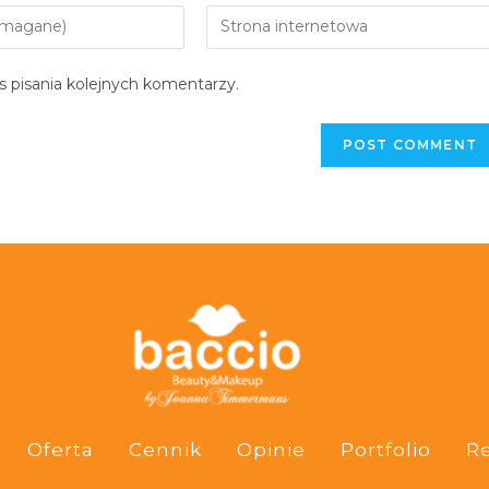
 pisania kolejnych komentarzy.
Oferta
Cennik
Opinie
Portfolio
R